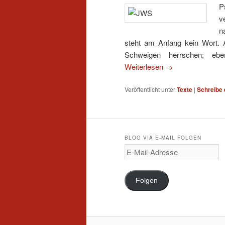
P
v
n
steht am Anfang kein Wort. Au
Schweigen herrschen; eb
Weiterlesen
→
Veröffentlicht unter
Texte
|
Schreibe
BLOG VIA E-MAIL FOLGEN
E
-
M
a
Folgen
i
l
-
A