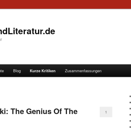
dLiteratur.de
ur
te
Blog
Kurze Kritiken
Zusammenfassungen
i: The Genius Of The
1