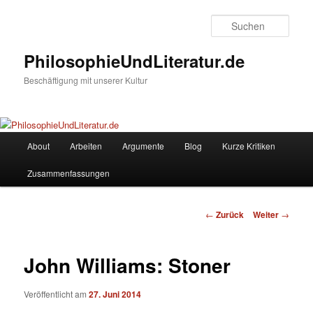
Zum
Inhalt
Such
wechseln
PhilosophieUndLiteratur.de
Beschäftigung mit unserer Kultur
Hauptmenü
About
Arbeiten
Argumente
Blog
Kurze Kritiken
Zusammenfassungen
Beitrags-
←
Zurück
Weiter
→
Navigation
John Williams: Stoner
Veröffentlicht am
27. Juni 2014