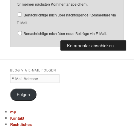
für meinen nächsten Kommentar speichern.
Benachrichtige mich über nachfolgende Kommentare via
E-Mail.
Benachrichtige mich über neue Beiträge via E-Mail.
BLOG VIA E-MAIL FOLGEN
E
-
M
a
Folgen
i
l
-
mp
A
Kontakt
d
Rechtliches
r
e