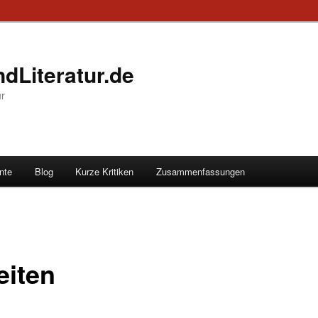
dLiteratur.de
ur
nte
Blog
Kurze Kritiken
Zusammenfassungen
eiten