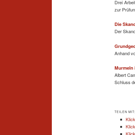
Drei Arbei
zur Prüfun
Die Skand
Der Skand
Grundged
Anhand von
Murmeln i
Albert Ca
Schluss 
TEILEN MIT
Klic
Klic
Klic