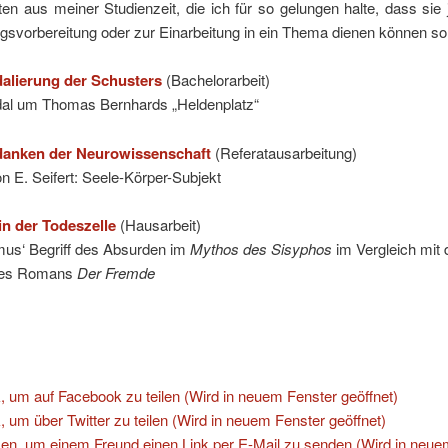
ten aus meiner Studienzeit, die ich für so gelungen halte, dass s
gsvorbereitung oder zur Einarbeitung in ein Thema dienen können sol
alierung der Schusters
(Bachelorarbeit)
al um Thomas Bernhards „Heldenplatz“
anken der Neurowissenschaft
(Referatausarbeitung)
 E. Seifert: Seele-Körper-Subjekt
n der Todeszelle
(Hausarbeit)
mus‘ Begriff des Absurden im
Mythos des Sisyphos
im Vergleich mit
des Romans
Der Fremde
:
k, um auf Facebook zu teilen (Wird in neuem Fenster geöffnet)
k, um über Twitter zu teilen (Wird in neuem Fenster geöffnet)
ken, um einem Freund einen Link per E-Mail zu senden (Wird in neue