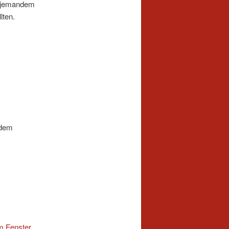
ie jemandem
lten.
 dem
m Fenster