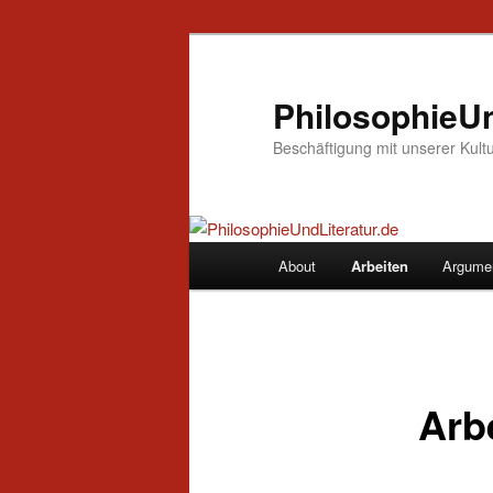
Zum
Inhalt
wechseln
PhilosophieUn
Beschäftigung mit unserer Kult
Hauptmenü
About
Arbeiten
Argume
Arb