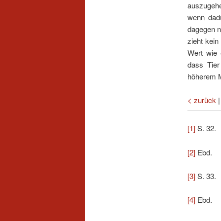
auszugehe
wenn dadu
dagegen ni
zieht kei
Wert wie 
dass Tier
höherem M
< zurück
[1]
S. 32.
[2]
Ebd.
[3]
S. 33.
[4]
Ebd.