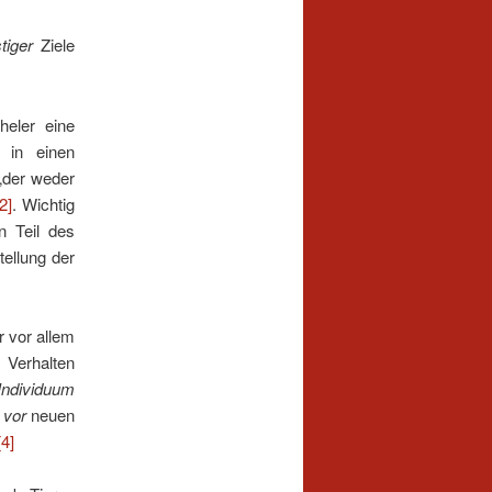
tiger
Ziele
heler eine
in einen
„der weder
[2]
. Wichtig
n Teil des
tellung der
r vor allem
s Verhalten
ndividuum
h
vor
neuen
[4]