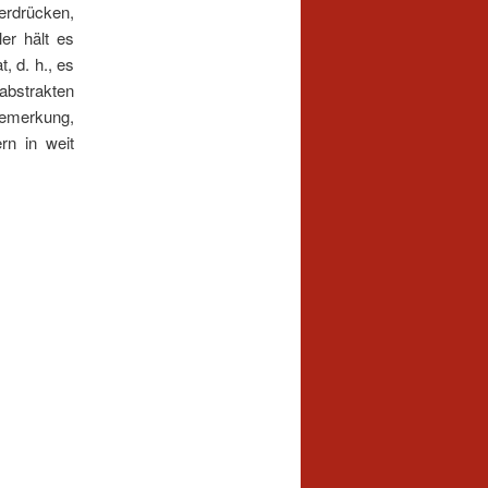
erdrücken,
er hält es
t, d. h., es
abstrakten
Bemerkung,
rn in weit