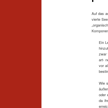
Auf das a
vierte See
„organisch
Komponent
Ein L
hinzu
zwar 
art- 
vor a
besti
Wie s
äußer
oder 
da ih
erreic