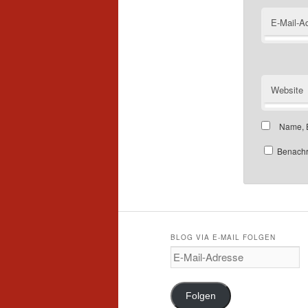
E-Mail-A
Website
Name, E
Benachri
BLOG VIA E-MAIL FOLGEN
E
-
M
a
Folgen
i