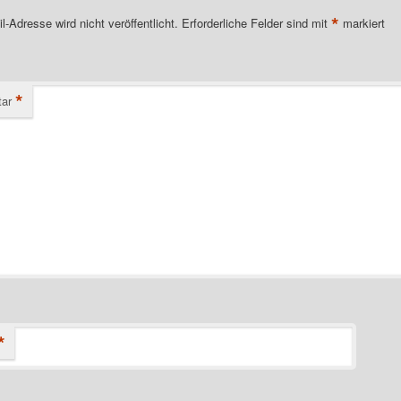
*
l-Adresse wird nicht veröffentlicht.
Erforderliche Felder sind mit
markiert
*
ar
*