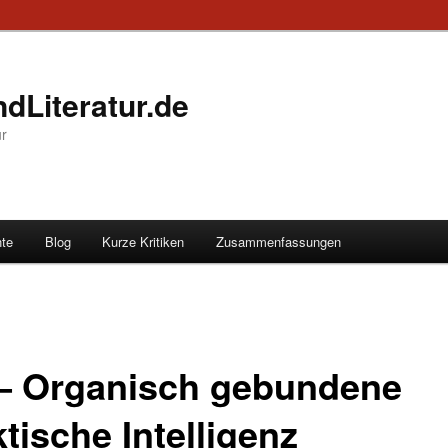
dLiteratur.de
ur
te
Blog
Kurze Kritiken
Zusammenfassungen
 – Organisch gebundene
tische Intelligenz