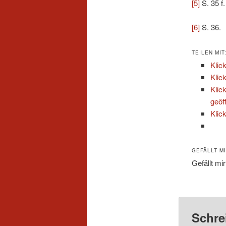
[5]
S. 35 f.
[6]
S. 36.
TEILEN MIT
Klic
Klic
Klic
geöf
Klic
GEFÄLLT MI
Gefällt mir
Schre