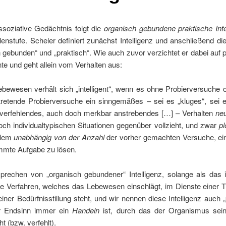
ssoziative Gedächtnis folgt die
organisch gebundene praktische Inte
lenstufe. Scheler definiert zunächst Intelligenz und anschließend di
 gebunden“ und „praktisch“. Wie auch zuvor verzichtet er dabei auf
e und geht allein vom Verhalten aus:
ebewesen verhält sich „intelligent“, wenn es ohne Probierversuche 
tretende Probierversuche ein sinngemäßes – sei es „kluges“, sei e
verfehlendes, auch doch merkbar anstrebendes […] – Verhalten
ne
noch individualtypischen Situationen gegenüber vollzieht, und zwar
pl
llem
unabhängig von der Anzahl
der vorher gemachten Versuche, eine
mmte Aufgabe zu lösen.
prechen von „organisch gebundener“ Intelligenz, solange als das 
e Verfahren, welches das Lebewesen einschlägt, im Dienste einer T
einer Bedürfnisstillung steht, und wir nennen diese Intelligenz auch „
r Endsinn immer ein
Handeln
ist, durch das der Organismus sein 
ht (bzw. verfehlt).