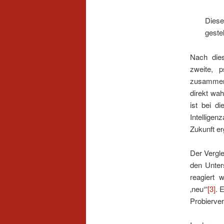
Diese
gestel
Nach dies
zweite, p
zusamme
direkt wa
ist bei 
Intelligen
Zukunft er
Der Vergle
den Unters
reagiert 
‚neu‘“
[3]
. 
Probierve