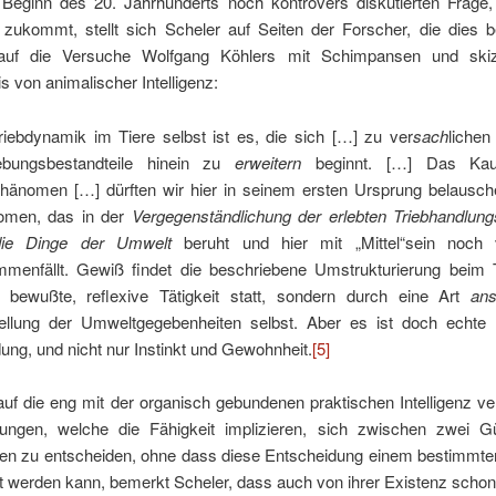
 Beginn des 20. Jahrhunderts noch kontrovers diskutierten Frage,
z zukommt, stellt sich Scheler auf Seiten der Forscher, die dies 
 auf die Versuche Wolfgang Köhlers mit Schimpansen und skizz
s von animalischer Intelligenz:
riebdynamik im Tiere selbst ist es, die sich […] zu ver
sach
lichen
bungsbestandteile hinein zu
erweitern
beginnt. […] Das Kau
hänomen […] dürften wir hier in seinem ersten Ursprung belausche
omen, das in der
Vergegenständlichung der erlebten Triebhandlungs
die Dinge der Umwelt
beruht und hier mit „Mittel“sein noch v
menfällt. Gewiß findet die beschriebene Umstrukturierung beim T
 bewußte, reflexive Tätigkeit statt, sondern durch eine Art
ans
llung der Umweltgegebenheiten selbst. Aber es ist doch echte In
dung, und nicht nur Instinkt und Gewohnheit.
[5]
auf die eng mit der organisch gebundenen praktischen Intelligenz v
ungen, welche die Fähigkeit implizieren, sich zwischen zwei G
en zu entscheiden, ohne dass diese Entscheidung einem bestimmten
t werden kann, bemerkt Scheler, dass auch von ihrer Existenz schon