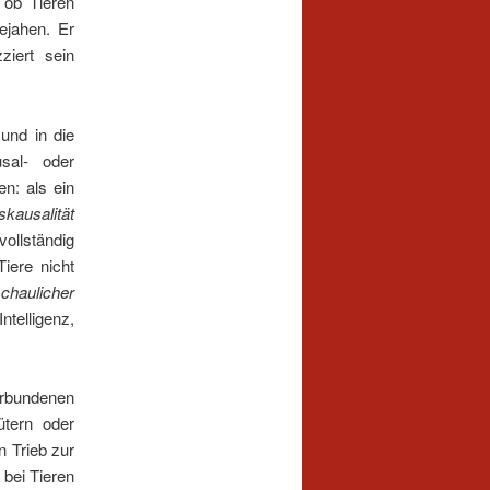
 ob Tieren
bejahen. Er
iert sein
 und in die
sal- oder
n: als ein
kausalität
ollständig
iere nicht
chaulicher
telligenz,
erbundenen
ütern oder
 Trieb zur
 bei Tieren