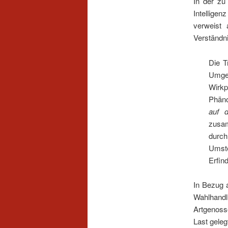
In der zu
Intelligen
verweist
Verständni
Die T
Umge
Wirkp
Phän
auf 
zusam
durch
Umste
Erfin
In Bezug 
Wahlhandl
Artgenoss
Last geleg