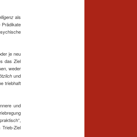
lligenz
als
e Prädikate
 psychische
oder je neu
s das Ziel
uen
, weder
ötzlich
und
 triebhaft
innere und
riebregung
praktisch“,
Trieb-Ziel