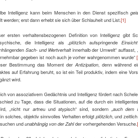
lbe Intelligenz kann beim Menschen in den Dienst spezifisch
geis
lt werden; erst dann erhebt sie sich über Schlauheit und List.
[1]
er ersten verhaltensbezogenen Definition von Intelligenz gibt Sc
sychische, die Intelligenz als „plötzlich aufspringende
Einsicht
nhängenden
Sach- und Wertverhalt
innerhalb der Umwelt“ auffasst, 
hrnehmbar gegeben ist noch auch je vorher wahrgenommen wurde“
dieser Bestimmung das Moment der
Antizipation
, denn während ei
zaktes auf Erfahrung beruht, so ist ein Teil produktiv, indem eine Vors
gänzt wird.
ich von assoziativem Gedächtnis und Intelligenz fördert nach Schele
chied zu Tage, dass die Situationen, auf die durch ein intelligente
wird, „nicht nur
art
neu und atypisch“ sind, sondern „
auch dem I
Ein solches, objektiv sinnvolles Verhalten erfolgt
plötzlich
, und zeitlic
rsuchen und
unabhängig von der Zahl
der vorhergehenden Versuche.