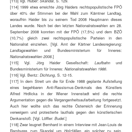
[113] Vgl. Huber:
Skandal
, S. 129.
[114] 1999 etwa erreichte Jörg Haiders rechtspopulistische FPÖ
über 40% der Stimmen bei der Wahl zum Kärntner Landtag,
woraufhin Haider bis zu seinem Tod 2008 Hauptmann dieses
Landes wurde. Noch bei den letzten Nationalratswahlen am 28.
September 2008 konnten mit der FPÖ (17,5%) und dem BZÖ
(10,7%) gleich zwei rechtspopulistische Parteien in den
Nationalrat einziehen. [Vgl. Amt der Kärtner Landesregierung:
Landtagswahlen
und Bundesministerium für Inneres:
Nationalratswahlen 2008
.]
[115] Vgl. Jörg Haider Gesellschaft:
Laufbahn
und
Bundesministerium für Inneres:
Nationalratswahlen 1986
.
[116] Vgl. Bentz:
Dichtung
, S. 12-15.
[117] In dem Streit um die für Ende 1988 geplante Aufstellung
eines begehbaren Anti-Rassismus-Denkmals des Künstlers
Alfred Hrdlicka in der Wiener Innenstadt wird die rechte
Argumentation gegen die Vergangenheitsaufarbeitung fortgesetzt.
Auch hier wollte sich das rechte Österreich der Erinnerung
verweigern und protestierte lauthals gegen den künstlerischen
Denkanstoß. [Vgl. Löffler:
Budel
.]
[118] Zwar leugnet Bernhard in einem Interview mit Jean-Louis de
Rambures zum Skandal um
Holzfällen
, ein solcher zu sein,