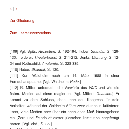
<
|
>
Zur Gliederung
Zum Literaturverzeichnis
[109] Vgl. Spits:
Rezeption
, S. 192-194, Huber:
Skandal
, S. 129-
130, Felderer:
Theaterbrand
, S. 211-212, Bentz:
Dichtung
, S. 12-
24 und Rothschild:
Anatomie
, S. 328-335.
[110] Huber:
Skandal
, S. 130.
[111] Kurt Waldheim noch am 14. März 1988 in einer
Fernsehansprache. [Vgl. Waldheim:
Rede
.]
[112] R. Mitten untersucht die Vorwürfe des
WJC
und wie die
österr. Medien auf diese reagierten. [Vgl. Mitten:
Gesellen.
] Er
kommt zu dem Schluss, dass man den Kongress für sein
Verhalten während der Waldheim-Affäre zwar durchaus kritisieren
kann, viele Medien aber über ein sachliches Maß hinausgehend
ein „Zerr- und Feindbild“ dieser jüdischen Institution angefertigt
hätten. [Vgl. ebd., S. 35.]