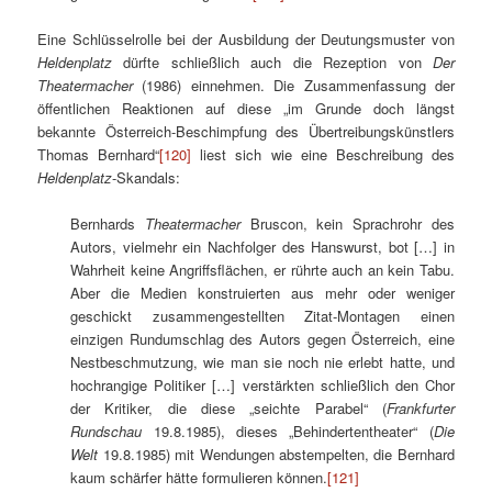
Eine Schlüsselrolle bei der Ausbildung der Deutungsmuster von
Heldenplatz
dürfte schließlich auch die Rezeption von
Der
Theatermacher
(1986) einnehmen. Die Zusammenfassung der
öffentlichen Reaktionen auf diese „im Grunde doch längst
bekannte Österreich-Beschimpfung des Übertreibungskünstlers
Thomas Bernhard“
[120]
liest sich wie eine Beschreibung des
Heldenplatz
-Skandals:
Bernhards
Theatermacher
Bruscon, kein Sprachrohr des
Autors, vielmehr ein Nachfolger des Hanswurst, bot […] in
Wahrheit keine Angriffsflächen, er rührte auch an kein Tabu.
Aber die Medien konstruierten aus mehr oder weniger
geschickt zusammengestellten Zitat-Montagen einen
einzigen Rundumschlag des Autors gegen Österreich, eine
Nestbeschmutzung, wie man sie noch nie erlebt hatte, und
hochrangige Politiker […] verstärkten schließlich den Chor
der Kritiker, die diese „seichte Parabel“ (
Frankfurter
Rundschau
19.8.1985), dieses „Behindertentheater“ (
Die
Welt
19.8.1985) mit Wendungen abstempelten, die Bernhard
kaum schärfer hätte formulieren können.
[121]