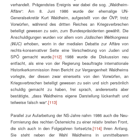
verhandelt. Prägendstes Ereignis war dabei die sog. „Waldheim-
Affäre“: Am 8. Juni 1986 wurde der ehemalige UN-
Generalsekretär Kurt Waldheim, aufgestellt von der ÖVP, trotz
Vorwürfen, während des dritten Reiches an Kriegsverbrechen
beteiligt gewesen zu sein, zum Bundespräsidenten gewählt. Die
Anschuldigungen wurden vor allem vom
Jüdischen Weltkongress
(WJC)
erhoben, worin in der medialen Debatte zur Affäre von
rechts-konservativer Seite eine Verschwörung von Juden und
SPÖ gemacht wurde.
[112]
1988 wurde die Diskussion neu
entfacht, als eine von der Regierung beauftragte internationale
Historikerkommission ihren Bericht zur Vergangenheit Waldheims
vorlegte, der diesen zwar einerseits von den Vorwürfen, an
Kriegsverbrechen beteiligt gewesen zu sein und sich persönlich
schuldig gemacht zu haben, frei sprach, andererseits aber
bestätigte, „dass Waldheims eigene Darstellung lückenhaft und
teilweise falsch war“.
[113]
Parallel zur Aufarbeitung der NS-Jahre nahm 1986 auch die Neu-
Formierung des rechten Österreichs zu einer relativ breiten Front,
die sich auch in den Folgejahren fortsetzte,
[114]
ihren Anfang.
Sie steht neben der Wahl Waldheims in unmittelbarem