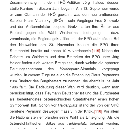
Zusammenhang mit dem FPÖ-Politiker Jörg Haider, dessen
steile Karriere in diesem Jahr begann. Am 13. September wurde
er zum Obmann der FPÖ gewählt, was den neu amtierenden
Kanzler Franz Vranitzky (SPÖ) – sein Vorgänger Fred Sinowatz
und der Außenminister Leopold Gratz hatten ihre Ämter aus
Protest gegen die Wahl Waldheims niedergelegt – dazu
veranlasste, die Regierungskoalition mit der FPÖ aufzulösen. Bei
den Neuwahlen am 23. November konnte die FPÖ ihren
Stimmanteil bereits auf knapp 10 % verdoppeln.
[115]
Neben der
Debatte um Waldheim und dem Erstarken der FPÖ unter Jörg
Haider finden sich weitere Ereignisse, durch welche die späteren
Deutungsschemata des
Heldenplatz
-Skandals vorgeprägt
wurden. In diesem Zuge ist auch die Ernennung Claus Peymanns
zum Direktor des Burgtheaters zu nennen, die ebenfalls ins Jahr
1986 fällt. Die Bedeutung dieser Wahl wird deutlich, wenn man
berücksichtigt, dass Peymann Deutscher ist und das Burgtheater
als bedeutendstes österreichisches Staatstheater einen hohen
Symbolwert hat. Schon vor
Heldenplatz
stand der von der SPÖ
berufene Peymann deswegen massiv in der Kritik.
[116]
Vor allem
die Nationalisten empfanden seine Wahl als Enteignung. Als die
österreichkritischen Sätze aus
Heldenplatz
bekannt wurden,