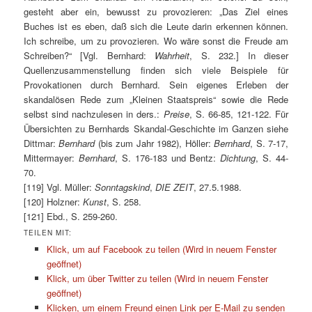
gesteht aber ein, bewusst zu provozieren: „Das Ziel eines
Buches ist es eben, daß sich die Leute darin erkennen können.
Ich schreibe, um zu provozieren. Wo wäre sonst die Freude am
Schreiben?“ [Vgl. Bernhard:
Wahrheit
, S. 232.] In dieser
Quellenzusammenstellung finden sich viele Beispiele für
Provokationen durch Bernhard. Sein eigenes Erleben der
skandalösen Rede zum „Kleinen Staatspreis“ sowie die Rede
selbst sind nachzulesen in ders.:
Preise
, S. 66-85, 121-122. Für
Übersichten zu Bernhards Skandal-Geschichte im Ganzen siehe
Dittmar:
Bernhard
(bis zum Jahr 1982), Höller:
Bernhard
, S. 7-17,
Mittermayer:
Bernhard
, S. 176-183 und Bentz:
Dichtung
, S. 44-
70.
[119] Vgl. Müller:
Sonntagskind
,
DIE ZEIT
, 27.5.1988.
[120] Holzner:
Kunst
, S. 258.
[121] Ebd., S. 259-260.
TEILEN MIT:
Klick, um auf Facebook zu teilen (Wird in neuem Fenster
geöffnet)
Klick, um über Twitter zu teilen (Wird in neuem Fenster
geöffnet)
Klicken, um einem Freund einen Link per E-Mail zu senden