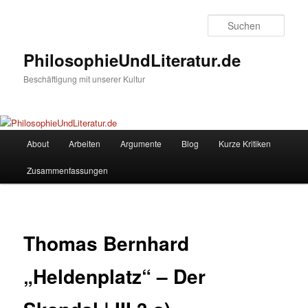
Zum
Inhalt
Such
wechseln
PhilosophieUndLiteratur.de
Beschäftigung mit unserer Kultur
Hauptmenü
About
Arbeiten
Argumente
Blog
Kurze Kritiken
Zusammenfassungen
Thomas Bernhard
„Heldenplatz“ – Der