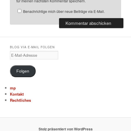
für meinen nächsten Kommentar speichern.
Benachrichtige mich über neue Beiträge via E-Mail.
BLOG VIA E-MAIL FOLGEN
E
-
M
a
Folgen
i
l
-
mp
A
Kontakt
d
Rechtliches
r
e
s
s
e
Stolz präsentiert von WordPress