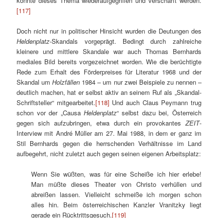
konnte dieses Thema wiederaufgegriffen und verschärft werden.
[117]
Doch nicht nur in politischer Hinsicht wurden die Deutungen des
Heldenplatz
-Skandals vorgeprägt. Bedingt durch zahlreiche
kleinere und mittlere Skandale war auch Thomas Bernhards
mediales Bild bereits vorgezeichnet worden. Wie die berüchtigte
Rede zum Erhalt des Förderpreises für Literatur 1968 und der
Skandal um
Holzfällen
1984 – um nur zwei Beispiele zu nennen –
deutlich machen, hat er selbst aktiv an seinem Ruf als „Skandal-
Schriftsteller“ mitgearbeitet.
[118]
Und auch Claus Peymann trug
schon vor der „Causa
Heldenplatz
“ selbst dazu bei, Österreich
gegen sich aufzubringen, etwa durch ein provokantes
ZEIT
-
Interview mit André Müller am 27. Mai 1988, in dem er ganz im
Stil Bernhards gegen die herrschenden Verhältnisse im Land
aufbegehrt, nicht zuletzt auch gegen seinen eigenen Arbeitsplatz:
Wenn Sie wüßten, was für eine Scheiße ich hier erlebe!
Man müßte dieses Theater von Christo verhüllen und
abreißen lassen. Vielleicht schmeiße ich morgen schon
alles hin. Beim österreichischen Kanzler Vranitzky liegt
gerade ein Rücktrittsgesuch.
[119]