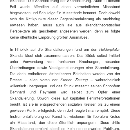
Skandals: Die Skandalierung der Skandalierung. Auch in diesem
Fall wurde öffentlich auf einen vermeintlichen Missstand
hingewiesen und Schuldige für Missstände benannt. Doch obwohl
sich die Kritikpunkte dieser Gegenskandalierung als stichhaltig
erwiesen haben, muss auch sie aus skandaltheoretischer
Perspektive als gescheitert angesehen werden, denn es folgte
keine öffentliche Empörung großen Ausmaßes.
In Hinblick auf die Skandalierungen rund um den
Heldenplatz
-
Skandal lässt sich zusammenfassen: Das Stück selbst imitiert
unter Verwendung von ironischen Brechungen, absurden
Übertreibungen sowie Verallgemeinerungen eine Skandalierung.
Die darin enthaltenen ästhetischen Feinheiten werden von der
Presse – allen voran der
Kronen Zeitung
– wahrscheinlich
willentlich übergangen und das Stück mitsamt seinen Schöpfern
Bernhard und Peymann wird selbst zum Opfer einer
Skandalierung. Obwohl diese auf kapitalen Fehlinterpretationen
beruht, ist sie in entsprechenden sozialen Kreisen bis zu einem
gewissen Punkt erfolgreich, denn dort reagiert man empört. Diese
Instrumentalisierung der Kunst ist wiederum für liberalere Kreise
ein Missstand, den diese öffentlich anprangern. Diese dritte
Skandalierung erreicht allerdings kein nennenswertes Publikum.