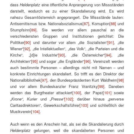
dass
Heldenplatz
eine öffentliche Anprangerung von Missständen
darstellt, wodurch es zu einer Skandalierung wird. Es wird
nahezu Gesamtösterreich angeprangert. Die Missstände lauten:
Antisemitismus bzw. Nationalsozialismus
[87]
, Korruption
[88]
und
Stumpfsinn
[89]
. Sie werden vor allem pauschal an die
verschiedensten Gruppen und Institutionen gerichtet: Die
Politiker
[90]
und darunter vor allem „die Sozialisten“
[91]
, „die
Wiener“
[92]
, „die Intellektuellen“, „das Volk“, „die Parteien und die
Kirche“, „[d]ie Industrie“
[93]
, „die Österreicher“
[94]
, „die
Architekten“
[95]
und sogar „die Engländer“
[96]
. Vereinzelt werden
auch bestimmte Personen – allerdings nicht mit Namen – und
konkrete Einrichtungen skandaliert. So trifft es den Direktor der
Nationalbibliothek
[97]
, den Bundespräsidenten Kurt Waldheim
[98]
und vor allem Bundeskanzler Franz Vranitzky
[99]
. Daneben
werden das Burgtheater attackiert
[100]
, der Papst
[101]
sowie
„
Krone“
,
Kurier
und „
Presse“
[102]
; darüber hinaus „perverse
Caritasdirektoren“, Gewerkschaftsführer
[103]
und schließlich der
Musikverein
[104]
.
Auch wenn es den Anschein hat, als sei die Skandalierung durch
Heldenplatz
gelungen, weil die skandalierten Personen und