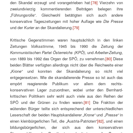
den Skandal erzeugt und vorangetrieben hat:
[78]
Vierzehn von
zweiundvierzig kommentierenden Beiträgen belegen ihre
„Führungsrolle“. Gleichwohl betätigten sich auch andere
konservative Tageszeitungen mit hoher Auflage wie
Die Presse
und der
Kurier
an der Skandalierung.
[79]
Kritische Gegenstimmen waren hauptsächlich in den linken
Zeitungen
Volksstimme
, 1945 bis 1990 die Zeitung der
Kommunistischen Partei Österreichs
(KPÖ)
,
und
Arbeiter-Zeitung
,
von 1889 bis 1992 das Organ der SPÖ,
zu vernehmen.
[80]
Diese
beiden Blätter verfügten allerdings nicht über die Reichweite einer
„
Krone“
und konnten der Skandalierung so nicht viel
entgegensetzen. Wie die skandalierende Presse so ist auch das
empört reagierende Publikum vor allem dem rechts-
konservativen Lager zuzuordnen, wobei unter den Bernhard-
kritischen Politikern sehr wohl auch viele aus den Reihen der
SPÖ und der Grünen zu finden waren.
[81]
Die Fraktion der
wütenden Bürger teilte sich entsprechend der unterschiedlichen
Leserschaft der beiden Hauptskandalierer
„Krone“
und „
Presse“
in
einen kleinbürgerlichen Teil, die „Austria-Patrioten“
[82]
, und einen
bildungsbürgerlichen, der sich aus dem konservativen