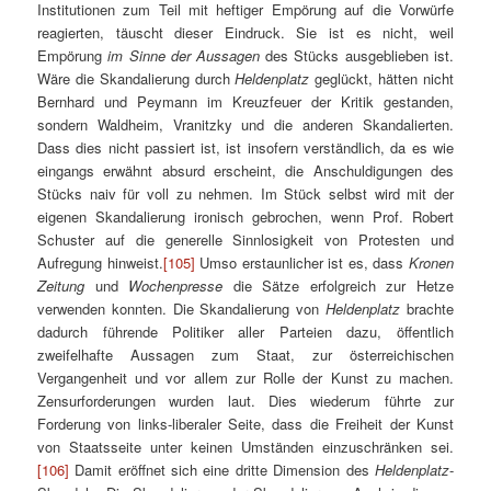
Institutionen zum Teil mit heftiger Empörung auf die Vorwürfe
reagierten, täuscht dieser Eindruck. Sie ist es nicht, weil
Empörung
im Sinne der Aussagen
des Stücks ausgeblieben ist.
Wäre die Skandalierung durch
Heldenplatz
geglückt, hätten nicht
Bernhard und Peymann im Kreuzfeuer der Kritik gestanden,
sondern Waldheim, Vranitzky und die anderen Skandalierten.
Dass dies nicht passiert ist, ist insofern verständlich, da es wie
eingangs erwähnt absurd erscheint, die Anschuldigungen des
Stücks naiv für voll zu nehmen. Im Stück selbst wird mit der
eigenen Skandalierung ironisch gebrochen, wenn Prof. Robert
Schuster auf die generelle Sinnlosigkeit von Protesten und
Aufregung hinweist.
[105]
Umso erstaunlicher ist es, dass
Kronen
Zeitung
und
Wochenpresse
die Sätze erfolgreich zur Hetze
verwenden konnten. Die Skandalierung von
Heldenplatz
brachte
dadurch führende Politiker aller Parteien dazu, öffentlich
zweifelhafte Aussagen zum Staat, zur österreichischen
Vergangenheit und vor allem zur Rolle der Kunst zu machen.
Zensurforderungen wurden laut. Dies wiederum führte zur
Forderung von links-liberaler Seite, dass die Freiheit der Kunst
von Staatsseite unter keinen Umständen einzuschränken sei.
[106]
Damit eröffnet sich eine dritte Dimension des
Heldenplatz
-