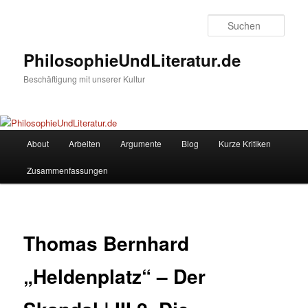
Zum
Inhalt
Such
wechseln
PhilosophieUndLiteratur.de
Beschäftigung mit unserer Kultur
Hauptmenü
About
Arbeiten
Argumente
Blog
Kurze Kritiken
Zusammenfassungen
Thomas Bernhard
„Heldenplatz“ – Der