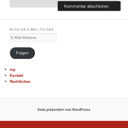
BLOG VIA E-MAIL FOLGEN
E
-
M
a
Folgen
i
l
-
mp
A
Kontakt
d
Rechtliches
r
e
s
s
e
Stolz präsentiert von WordPress