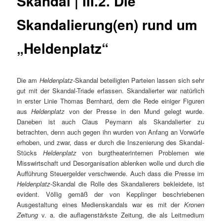
Skandal | III.2. Die
Skandalierung(en) rund um
„Heldenplatz“
Die am
Heldenplatz
-Skandal beteiligten Parteien lassen sich sehr
gut mit der Skandal-Triade erfassen. Skandalierter war natürlich
in erster Linie Thomas Bernhard, dem die Rede einiger Figuren
aus
Heldenplatz
von der Presse in den Mund gelegt wurde.
Daneben ist auch Claus Peymann als Skandalierter zu
betrachten, denn auch gegen ihn wurden von Anfang an Vorwürfe
erhoben, und zwar, dass er durch die Inszenierung des Skandal-
Stücks
Heldenplatz
von burgtheaterinternen Problemen wie
Misswirtschaft und Desorganisation ablenken wolle und durch die
Aufführung Steuergelder verschwende. Auch dass die Presse im
Heldenplatz
-Skandal die Rolle des Skandalierers bekleidete, ist
evident. Völlig gemäß der von Kepplinger beschriebenen
Ausgestaltung eines Medienskandals war es mit der
Kronen
Zeitung
v. a. die auflagenstärkste Zeitung, die als Leitmedium