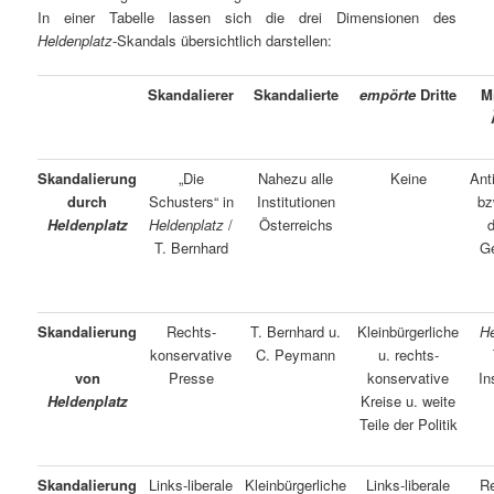
In einer Tabelle lassen sich die drei Dimensionen des
Heldenplatz
-Skandals übersichtlich darstellen:
Skandalierer
Skandalierte
empörte
Dritte
M
Skandalierung
„Die
Nahezu alle
Keine
Ant
durch
Schusters“ in
Institutionen
bz
Heldenplatz
Heldenplatz
/
Österreichs
d
T. Bernhard
Ge
Skandalierung
Rechts-
T. Bernhard u.
Kleinbürgerliche
He
konservative
C. Peymann
u. rechts-
Presse
konservative
In
von
Kreise u. weite
Heldenplatz
Teile der Politik
Skandalierung
Links-liberale
Kleinbürgerliche
Links-liberale
Re