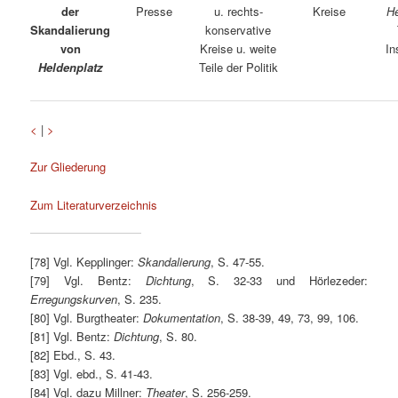
der
Presse
u. rechts-
Kreise
He
Skandalierung
konservative
von
Kreise u. weite
In
Heldenplatz
Teile der Politik
<
|
>
Zur Gliederung
Zum Literaturverzeichnis
[78] Vgl. Kepplinger:
Skandalierung
, S. 47-55.
[79] Vgl. Bentz:
Dichtung
, S. 32-33 und Hörlezeder:
Erregungskurven
, S. 235.
[80] Vgl. Burgtheater:
Dokumentation
, S. 38-39, 49, 73, 99, 106.
[81] Vgl. Bentz:
Dichtung
, S. 80.
[82] Ebd., S. 43.
[83] Vgl. ebd., S. 41-43.
[84] Vgl. dazu Millner:
Theater
, S. 256-259.