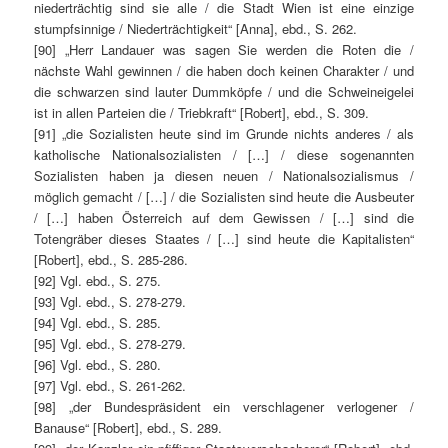
niederträchtig sind sie alle / die Stadt Wien ist eine einzige
stumpfsinnige / Niederträchtigkeit“ [Anna], ebd., S. 262.
[90] „Herr Landauer was sagen Sie werden die Roten die /
nächste Wahl gewinnen / die haben doch keinen Charakter / und
die schwarzen sind lauter Dummköpfe / und die Schweineigelei
ist in allen Parteien die / Triebkraft“ [Robert], ebd., S. 309.
[91] „die Sozialisten heute sind im Grunde nichts anderes / als
katholische Nationalsozialisten / […] / diese sogenannten
Sozialisten haben ja diesen neuen / Nationalsozialismus /
möglich gemacht / […] / die Sozialisten sind heute die Ausbeuter
/ […] haben Österreich auf dem Gewissen / […] sind die
Totengräber dieses Staates / […] sind heute die Kapitalisten“
[Robert], ebd., S. 285-286.
[92] Vgl. ebd., S. 275.
[93] Vgl. ebd., S. 278-279.
[94] Vgl. ebd., S. 285.
[95] Vgl. ebd., S. 278-279.
[96] Vgl. ebd., S. 280.
[97] Vgl. ebd., S. 261-262.
[98] „der Bundespräsident ein verschlagener verlogener /
Banause“ [Robert], ebd., S. 289.