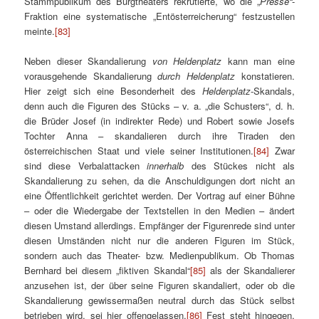
Stammpublikum des Burgtheaters rekrutierte, wo die „
Presse“
-
Fraktion eine systematische „Entösterreicherung“ festzustellen
meinte.
[83]
Neben dieser Skandalierung
von
Heldenplatz
kann man eine
vorausgehende Skandalierung
durch
Heldenplatz
konstatieren.
Hier zeigt sich eine Besonderheit des
Heldenplatz
-Skandals,
denn auch die Figuren des Stücks – v. a. „die Schusters“, d. h.
die Brüder Josef (in indirekter Rede) und Robert sowie Josefs
Tochter Anna – skandalieren durch ihre Tiraden den
österreichischen Staat und viele seiner Institutionen.
[84]
Zwar
sind diese Verbalattacken
innerhalb
des Stückes nicht als
Skandalierung zu sehen, da die Anschuldigungen dort nicht an
eine Öffentlichkeit gerichtet werden. Der Vortrag auf einer Bühne
– oder die Wiedergabe der Textstellen in den Medien – ändert
diesen Umstand allerdings. Empfänger der Figurenrede sind unter
diesen Umständen nicht nur die anderen Figuren im Stück,
sondern auch das Theater- bzw. Medienpublikum. Ob Thomas
Bernhard bei diesem „fiktiven Skandal“
[85]
als der Skandalierer
anzusehen ist, der über seine Figuren skandaliert, oder ob die
Skandalierung gewissermaßen neutral durch das Stück selbst
betrieben wird, sei hier offengelassen.
[86]
Fest steht hingegen,