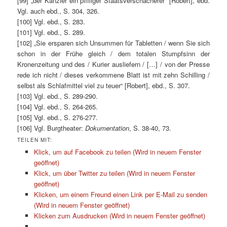
[99] „der Kanzler ein pfiffiger Staatsverschacherer“ [Robert], ebd.
Vgl. auch ebd., S. 304, 326.
[100] Vgl. ebd., S. 283.
[101] Vgl. ebd., S. 289.
[102] „Sie ersparen sich Unsummen für Tabletten / wenn Sie sich
schon in der Frühe gleich / dem totalen Stumpfsinn der
Kronenzeitung und des / Kurier ausliefern / […] / von der Presse
rede ich nicht / dieses verkommene Blatt ist mit zehn Schilling /
selbst als Schlafmittel viel zu teuer“ [Robert], ebd., S. 307.
[103] Vgl. ebd., S. 289-290.
[104] Vgl. ebd., S. 264-265.
[105] Vgl. ebd., S. 276-277.
[106] Vgl. Burgtheater:
Dokumentation
, S. 38-40, 73.
TEILEN MIT:
Klick, um auf Facebook zu teilen (Wird in neuem Fenster
geöffnet)
Klick, um über Twitter zu teilen (Wird in neuem Fenster
geöffnet)
Klicken, um einem Freund einen Link per E-Mail zu senden
(Wird in neuem Fenster geöffnet)
Klicken zum Ausdrucken (Wird in neuem Fenster geöffnet)