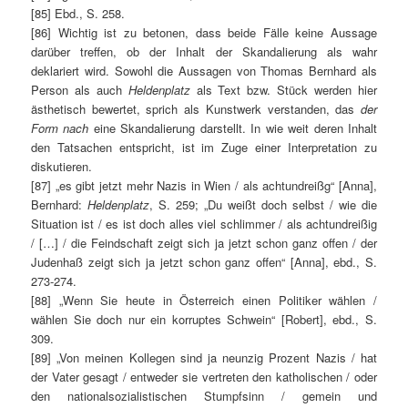
[85] Ebd., S. 258.
[86] Wichtig ist zu betonen, dass beide Fälle keine Aussage
darüber treffen, ob der Inhalt der Skandalierung als wahr
deklariert wird. Sowohl die Aussagen von Thomas Bernhard als
Person als auch
Heldenplatz
als Text bzw. Stück werden hier
ästhetisch bewertet, sprich als Kunstwerk verstanden, das
der
Form nach
eine Skandalierung darstellt. In wie weit deren Inhalt
den Tatsachen entspricht, ist im Zuge einer Interpretation zu
diskutieren.
[87] „es gibt jetzt mehr Nazis in Wien / als achtundreißg“ [Anna],
Bernhard:
Heldenplatz
, S. 259; „Du weißt doch selbst / wie die
Situation ist / es ist doch alles viel schlimmer / als achtundreißig
/ […] / die Feindschaft zeigt sich ja jetzt schon ganz offen / der
Judenhaß zeigt sich ja jetzt schon ganz offen“ [Anna], ebd., S.
273-274.
[88] „Wenn Sie heute in Österreich einen Politiker wählen /
wählen Sie doch nur ein korruptes Schwein“ [Robert], ebd., S.
309.
[89] „Von meinen Kollegen sind ja neunzig Prozent Nazis / hat
der Vater gesagt / entweder sie vertreten den katholischen / oder
den nationalsozialistischen Stumpfsinn / gemein und