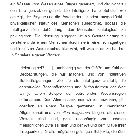
ein Wissen vom Wesen eines Dinges generiert, und der nicht zu
den Intelligenzakten gehört. Die Intelligenz hatte Scheler, wie
gezeigt, der Psyche und die Psyche der – modern ausgedrückt –
physikalischen Natur des Menschen zugeordnet, sodass die
Intelligenz nicht dafür taugt, den Menschen ontologisch zu
privilegieren. Die Ideierung hingegen ist als Geistesleistung zu
verstehen, da einem Menschen durch sie in einer schlagartigen
und intuitiven Wesensschau klar wird, mit was er es zu tun hat.
In Schelers eigenen Worten:
Ideierung heißt […], unabhängig von der Größe und Zahl der
Beobachtungen, die wir machen, und von induktiven
Schlußfolgerungen, wie sie die Intelligenz anstellt, die
essentiellen
Beschaffenheiten und Aufbauformen der Welt
an je
einem
Beispiel der betreffenden Wesensregion
miterfassen. Das Wissen aber, das wir so gewinnen, gilt,
obschon an einem Beispiel gewonnen, in unendlicher
Allgemeinheit und von
allen möglichen
Dingen, die dieses
Wesens sind, und, ganz unabhängig von unseren
menschlichen Zufallssinnen und der Art und dem Maße ihrer
Erregbarkeit, für alle möglichen geistigen Subjekte, die über