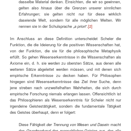
dasselbe Material denken. Einsichten, die wir so gewinnen,
gelten also
hinaus
über die Grenzen unserer sinnlichen
Erfahrungen; sie gelten nicht nur für diese wirklich
daseiende Welt, sondern für alle möglichen Welten. Wir
nennen sie in der Schulsprache „
a priori
“.
[2]
Im Anschluss an diese Definition unterscheidet Scheler die
Funktion, die die Ideierung für die positiven Wissenschaften hat,
von der Funktion, die sie für die philosophische Metaphysik
erfüllt. So gehen Wesenserkenntnisse in die Wissenschaften als
Axiome ein, d. h. sie werden zu obersten Sätze, aus denen alle
weiteren Sätze abgeleitet werden müssen, und mit denen sich
empirische Erkenntnisse zu decken haben. Für Philosophen
hingegen sind Wesenserkenntnisse das Ziel ihrer Suche, denn
jene streben nach unzweifelhaften Wahrheiten, die sich durch
empirische Forschung niemals erlangen lassen. Offensichtlich ist
das Philosophieren als Wesenserkenntnis für Scheler nicht nur
irgendeine Geistestätigkeit, sondern die fundamentale Tätigkeit
des Geistes überhaupt, denn er folgert:
Diese Fähigkeit
der Trennung von Wesen und Dasein
macht
das
Grund
merkmal des menschlichen Geistes aus, das alle