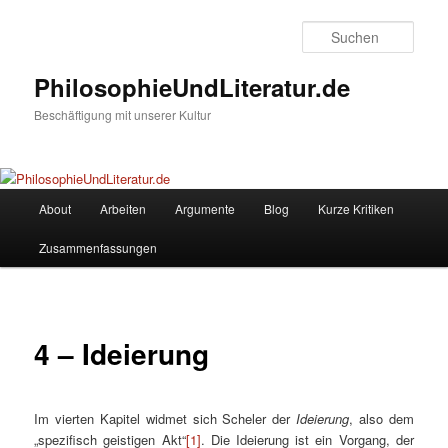
Zum
Inhalt
Such
wechseln
PhilosophieUndLiteratur.de
Beschäftigung mit unserer Kultur
Hauptmenü
About
Arbeiten
Argumente
Blog
Kurze Kritiken
Zusammenfassungen
4 – Ideierung
Im vierten Kapitel widmet sich Scheler der
Ideierung
, also dem
„spezifisch geistigen Akt“
[1]
. Die Ideierung ist ein Vorgang, der