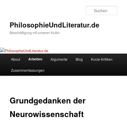
Zum
Inhalt
Such
wechseln
PhilosophieUndLiteratur.de
Beschäftigung mit unserer Kultur
Hauptmenü
Arbeiten
About
Argumente
Blog
Kurze Kritiken
Zusammenfassungen
Grundgedanken der
Neurowissenschaft